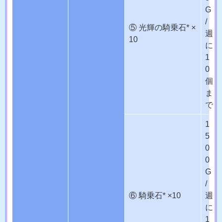
G
/
⑤ 光輝の騎乗石* ×
週
10
に
1
0
個
ま
で
1
5
0
0
G
/
⑥ 騎乗石* ×10
週
に
1