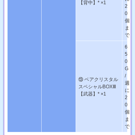
【背中】* ×1
2
0
個
ま
で
6
5
0
G
/
⑬ ベアクリスタル
週
スペシャルBOXⅢ
に
【武器】* ×1
2
0
個
ま
で