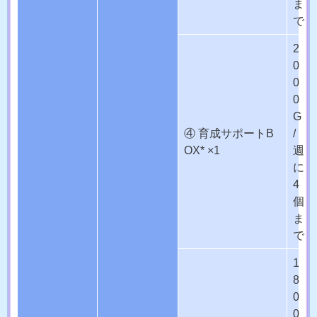
ま
で
2
0
0
0
G
④ 育成サポートB
/
OX* ×1
週
に
4
個
ま
で
1
8
0
0