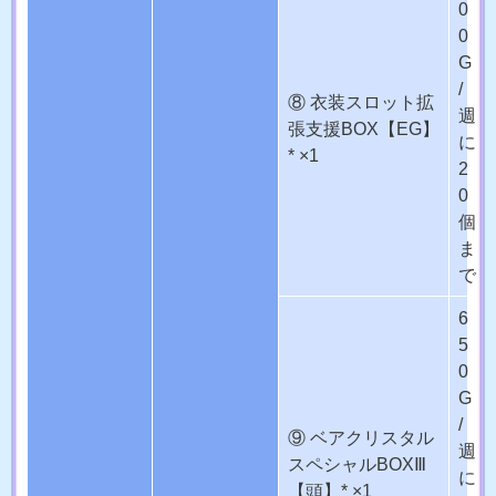
0
0
G
/
⑧ 衣装スロット拡
週
張支援BOX【EG】
に
* ×1
2
0
個
ま
で
6
5
0
G
/
⑨ ベアクリスタル
週
スペシャルBOXⅢ
に
【頭】* ×1