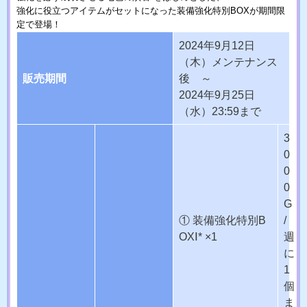
強化に役立つアイテムがセットになった装備強化特別BOXが期間限
定で登場！
2024年9月12日
（木）メンテナンス
販売期間
後 ～
2024年9月25日
（水）23:59まで
3
0
0
0
G
① 装備強化特別B
/
OXⅠ* ×1
週
に
1
個
ま