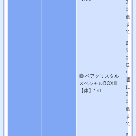
2
0
個
ま
で
6
5
0
G
/
⑩ ベアクリスタル
週
スペシャルBOXⅢ
に
【体】* ×1
2
0
個
ま
で
6