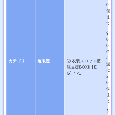
0
個
ま
で
9
0
0
G
/
カテゴリ
週限定
⑦ 衣装スロット拡
週
張支援BOXⅡ【E
に
G】* ×1
2
0
個
ま
で
3