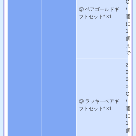
G
② ベアゴールドギ
/
フトセット* ×1
週
に
1
個
ま
で
2
0
0
0
G
③ ラッキーベアギ
/
フトセット* ×1
週
に
1
個