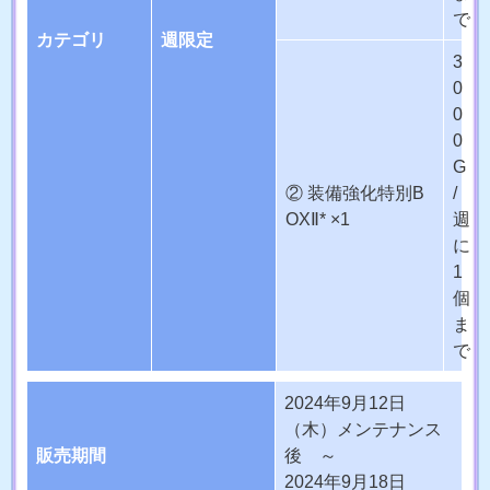
で
カテゴリ
週限定
3
0
0
0
G
② 装備強化特別B
/
OXⅡ* ×1
週
に
1
個
ま
で
2024年9月12日
（木）メンテナンス
販売期間
後 ～
2024年9月18日