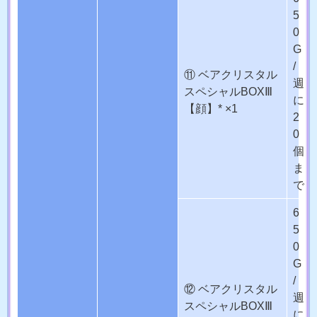
5
0
G
/
⑪ ベアクリスタル
週
スペシャルBOXⅢ
に
【顔】* ×1
2
0
個
ま
で
6
5
0
G
/
⑫ ベアクリスタル
週
スペシャルBOXⅢ
に