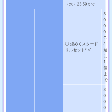
（水）23:59まで
3
0
0
0
G
① 煌めくスタード
/
リルセット* ×1
週
に
1
個
ま
で
3
0
0
0