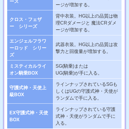
ーズ
ージが増加する。
背中衣装。HG以上の品質は物
クロス・フェザ
理CRダメージと 魔法CRダメ
ー シリーズ
ージが増加する。
エンジェルフラワ
武器衣装。HG以上の品質は攻
ーロッド シリー
撃力と回復量が増加する。
ズ
ミスティカルライ
SG(騎乗)または
オン騎乗BOX
UG(騎乗)が手に入る。
ラインナップされているSGも
守護式神・天使上
しくはUGの守護式神・天使が
級BOX
ランダムで手に入る。
ラインナップされている守護
EX守護式神・天使
式神・天使がランダムで手に
BOX
入る。