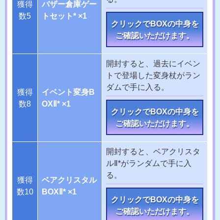
獲得
バザー倉庫ゲー
数5
トセット* ×1
クリックでBOXの中身を
ご確認いただけます。
開封すると、過去にイベン
トで登場した変身杖がラン
ダムで手に入る。
獲得
イベント変身B
数8
OXⅡ* ×1
クリックでBOXの中身を
ご確認いただけます。
開封すると、ベアクリスタ
ルⅡ*がランダムで手に入
る。
獲得
ベアクリスタル
数10
BOXⅡ* ×1
クリックでBOXの中身を
ご確認いただけます。