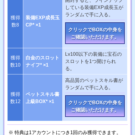
している装備EXP成長玉が
ランダムで手に入る。
獲得
装備EXP成長玉
数8
CP* ×1
クリックでBOXの中身を
ご確認いただけます。
Lv100以下の装備に宝石の
獲得
白金のスロット
スロットを1つ開けられ
数10
ナイフ* ×1
る。
高品質のペットスキル書が
ランダムで手に入る。
獲得
ペットスキル書
数12
上級BOX* ×1
クリックでBOXの中身を
ご確認いただけます。
特典は1アカウントにつき1回のみ獲得できます。