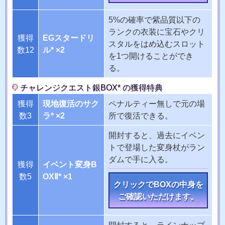
5%の確率で紫品質以下の
ランクの衣装に宝石やクリ
獲得
EGスタードリ
スタルをはめ込むスロット
数12
ル* ×2
を1つ開けることができ
る。
チャレンジクエスト銀BOX* の獲得特典
獲得
現地復活のサク
ペナルティー無しで元の場
数3
ラ* ×2
所で復活できる。
開封すると、過去にイベン
トで登場した変身杖がラン
ダムで手に入る。
獲得
イベント変身B
数5
OXⅡ* ×1
クリックでBOXの中身を
ご確認いただけます。
開封すると、ラインナップ