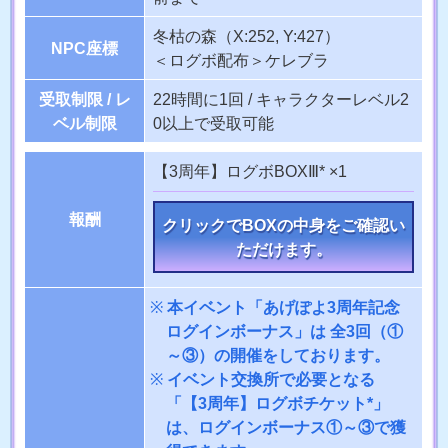
冬枯の森（X:252, Y:427）
NPC座標
＜ログボ配布＞ケレブラ
受取制限 / レ
22時間に1回 / キャラクターレベル2
ベル制限
0以上で受取可能
【3周年】ログボBOXⅢ* ×1
報酬
クリックでBOXの中身をご確認い
ただけます。
本イベント「あげぽよ3周年記念
ログインボーナス」は 全3回（①
～③）の開催をしております。
イベント交換所で必要となる
「【3周年】ログボチケット*」
は、ログインボーナス①～③で獲