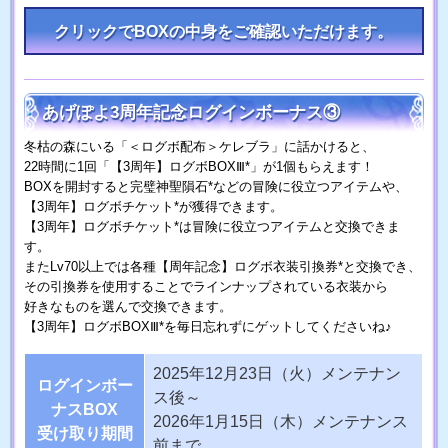
クリックでBOXの中身をご確認いただけます。
あげぽよ3周年記念ログインボーナス③
冬枯の森にいる「＜ログボ配布＞ケレブラ」に話かけると、
22時間に1回「【3周年】ログボBOXⅢ*」が1個もらえます！
BOXを開封すると完璧神聖隕石*などの冒険に役立つアイテムや、
【3周年】ログボチケット*が獲得できます。
【3周年】ログボチケット*は冒険に役立つアイテムと交換できま
す。
またLv70以上では各種【周年記念】ログボ衣装引換券*と交換でき、
その引換券を使用することでラインナップされている衣装から
好きなものを選んで交換できます。
【3周年】ログボBOXⅢ*を毎日忘れずにゲットしてくださいね♪
2025年12月23日（火）メンテナン
ログインボー
ス後～
ナスBOX
2026年1月15日（木）メンテナンス
受け取り期間
前まで