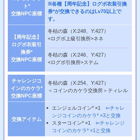
※各種【周年記念】ログボ衣装引換
ト*
券*が交換できるのはLv70以上で
交換NPC座標
す。
冬枯の森（X:248、Y:427）
【周年記念】
<ログボ上級引換所>ネネ
ログボ衣装引
換券*
冬枯の森（X:246、Y:427）
交換NPC座標
<ログボ引換所>ステム
チャレンジコ
冬枯の森（X:254、Y:427）
インのカケラ*
＜コインのカケラ交換所＞ティレル
交換NPC座標
エンジェルコイン* ×1
⇐チャレ
ンジコインのカケラ* ×3と交換
交換アイテム
スターコイン* ×1
⇐チャレンジ
コインのカケラ* ×1と交換