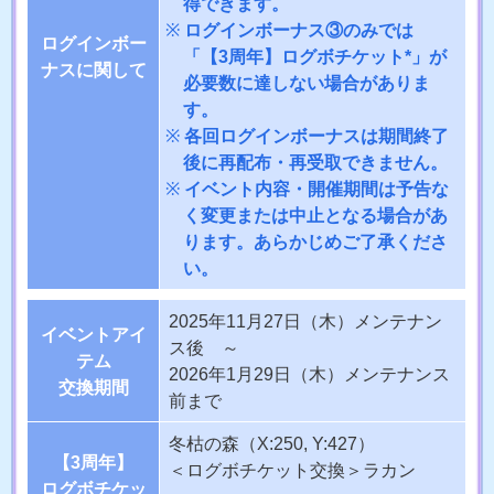
得できます。
ログインボーナス③のみでは
ログインボー
「【3周年】ログボチケット*」が
ナスに関して
必要数に達しない場合がありま
す。
各回ログインボーナスは期間終了
後に再配布・再受取できません。
イベント内容・開催期間は予告な
く変更または中止となる場合があ
ります。あらかじめご了承くださ
い。
2025年11月27日（木）メンテナン
イベントアイ
ス後 ～
テム
2026年1月29日（木）メンテナンス
交換期間
前まで
冬枯の森（X:250, Y:427）
【3周年】
＜ログボチケット交換＞ラカン
ログボチケッ