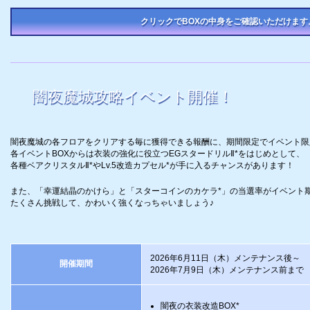
クリックでBOXの中身をご確認いただけます
闇夜魔城攻略イベント開催！
闇夜魔城の各フロアをクリアする毎に獲得できる報酬に、期間限定でイベント限
各イベントBOXからは衣装の強化に役立つEGスタードリルⅡ*をはじめとして、
各種ベアクリスタルⅡ*やLv.5改造カプセル*が手に入るチャンスがあります！
また、「幸運結晶のかけら」と「スターコインのカケラ*」の当選率がイベント期
たくさん挑戦して、かわいく強くなっちゃいましょう♪
2026年6月11日（木）メンテナンス後～
開催期間
2026年7月9日（木）メンテナンス前まで
闇夜の衣装改造BOX*