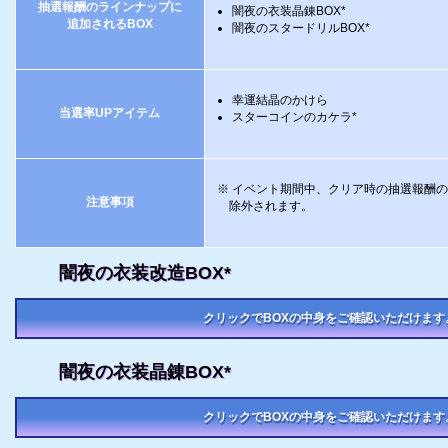
抽選報酬のラインナップに
闇夜の衣装晶錬BOX*
追加されるBOX
闇夜のスタードリルBOX*
幸運結晶のかけら
当選率UPアイテム
スターコインのカケラ*
イベント期間中、クリア時の抽選報酬の
注意事項
除外されます。
闇夜の衣装改造BOX*
クリックでBOXの中身をご確認いただけます
闇夜の衣装晶錬BOX*
クリックでBOXの中身をご確認いただけます