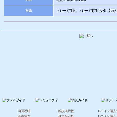
対象
トレード可能、トレード不可のLv3～6の
画面説明
雑談掲示板
Gコイン購入
基本操作
募集掲示板
Gコイン購入