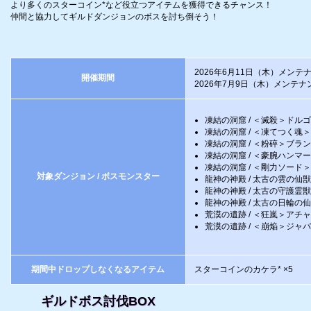
より多くのスターコイン*など役立つアイテムを獲得できるチャンス！
仲間と協力してギルドダンジョンのボスを討ち倒そう！
2026年6月11日（木）メンテ
開催期間
2026年7月9日（木）メンテ
凍結の洞窟 / ＜滅殺＞ドル
凍結の洞窟 / ＜凍てつく魂
凍結の洞窟 / ＜粉碎＞ブラ
凍結の洞窟 / ＜豪腕ハンマ
凍結の洞窟 / ＜剛力ソード
対象ダンジョン / ボスモンスター
龍神の神殿 / 太古の雲の仙
龍神の神殿 / 太古の守護霊
龍神の神殿 / 太古の日輪の
荒漠の遺跡 / ＜狂嵐＞アチ
荒漠の遺跡 / ＜崩焔＞ジャ
期間中ドロップしなくなるアイテム
スターコインのカケラ* ×5
ギルドボス討伐BOX