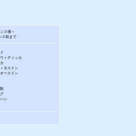
ナンス後～
ナンス前まで
ゴド
＞ウィディッカ
ンカ
ー＞モスドン
＞オースドン
獣
獣
仙獣
ャグ
バハン