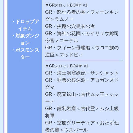
▼GRスロットBOXⅡ* ×1
GR・怒れる者の墓
＜フィーンキン
グ＞ラムノー
・ドロップア
GR・炎魔の穴
黒衣の者
イテム
GR・海神の花園
＜カイリュウ総司
・対象ダンジ
令官＞コーデル
ョン
GR・フィーン母艦船
＜ウロコ族の
・ボスモンス
逆臣＞マッドビィ
ター
▼GRスロットBOXⅢ* ×1
GR・海王洞窟
妖妃・サンシャット
GR・罪悪の核
深淵・アロガンスド
グマ
GR・廃棄鉱山
＜古代ムシ王＞シシ
ーテ
GR・鍾乳岩窟
＜古代霊＞ムシ上級
将軍
GR・空船グリーディア
＜おたずね
者の鷹＞ウスバール