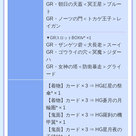
GR・朝日の天蓋
＜冥王星＞プルー
ト
GR・ノーツの門
＜トカゲ王子＞レ
イガン
▼GRスロットBOXⅣ* ×1
GR・ザンゲツ砦
＜大長老＞スーイ
GR・ゴウライの穴
＜冥魔＞ジダー
ハ
GR・女神の塔
＜防衛暴走＞グライ
ード
【着物】カード × 3
⇒
HG紅星の祭
傘* × 1
【着物】カード × 3
⇒
HG蒼月の月
輪圏* × 1
【鬼面】カード × 3
⇒
HG羅刹の機
甲翼* × 1
【鬼面】カード × 3
⇒
HG星月夜の