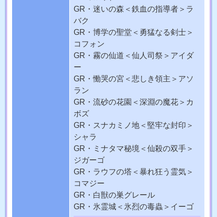
GR・迷いの森
＜鉄血の指導者＞ラ
バク
GR・博学の聖堂
＜勇猛なる剣士＞
コフォン
GR・霧の仙道
＜仙人司祭＞アイダ
ー
GR・慟哭の宮
＜悲しき領主＞アソ
ラン
GR・流砂の花園
＜深淵の魔花＞カ
ボズ
GR・スナカミノ地
＜堅牢な封印＞
シャラ
GR・ミナタマ秘境
＜仙殺の双手＞
ジガーゴ
GR・ラウフの塔
＜暴れ狂う霊気＞
コマジー
GR・白獣の巣
グレール
GR・氷霊城
＜氷烈の毒蟲＞イーゴ