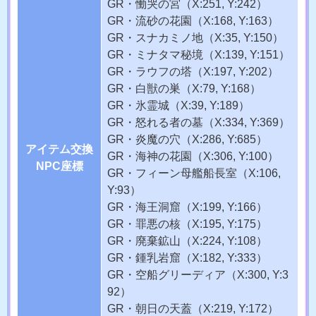
GR・慟哭の宮
（X:251, Y:242）
GR・流砂の花園
（X:168, Y:163）
GR・スナカミノ地
（X:35, Y:150）
GR・ミナタマ秘境
（X:139, Y:151）
GR・ラウフの塔
（X:197, Y:202）
GR・白獣の巣
（X:79, Y:168）
GR・氷霊城
（X:39, Y:189）
GR・怒れる者の墓
（X:334, Y:369）
GR・炎魔の穴
（X:286, Y:685）
アイテム交換
GR・海神の花園
（X:306, Y:100）
NPC座標
GR・フィーン母艦船長室
（X:106,
Y:93）
GR・海王洞窟
（X:199, Y:166）
GR・罪悪の核
（X:195, Y:175）
GR・廃棄鉱山
（X:224, Y:108）
GR・鍾乳岩窟
（X:182, Y:333）
GR・空船グリーディア
（X:300, Y:3
92）
GR・朝日の天蓋
（X:219, Y:172）