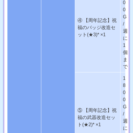
0
0
G
④ 【周年記念】祝
/
福のバッジ改造セ
週
ット(★3)* ×1
に
1
個
ま
で
1
8
0
0
G
⑤ 【周年記念】祝
/
福の武器改造セッ
週
ト(★2)* ×1
に