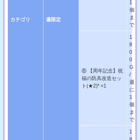
1
個
ま
カテゴリ
週限定
で
1
8
0
0
G
⑥ 【周年記念】祝
/
福の防具改造セッ
週
ト(★2)* ×1
に
1
個
ま
で
1
8