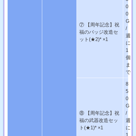
0
0
G
⑦ 【周年記念】祝
/
福のバッジ改造セ
週
ット(★2)* ×1
に
1
個
ま
で
8
5
0
G
⑧ 【周年記念】祝
/
福の武器改造セッ
週
ト(★1)* ×1
に
1