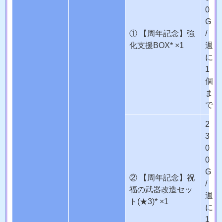
0
G
① 【周年記念】強
/
化支援BOX* ×1
週
に
1
個
ま
で
2
3
0
0
G
② 【周年記念】祝
/
福の武器改造セッ
週
ト(★3)* ×1
に
1