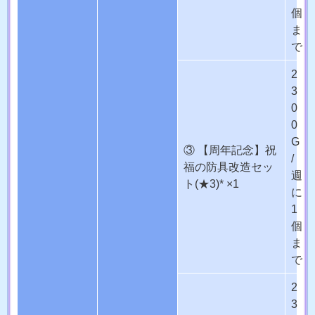
個
ま
で
2
3
0
0
G
③ 【周年記念】祝
/
福の防具改造セッ
週
ト(★3)* ×1
に
1
個
ま
で
2
3