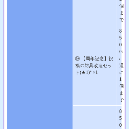
個
ま
で
8
5
0
G
⑨ 【周年記念】祝
/
福の防具改造セッ
週
ト(★1)* ×1
に
1
個
ま
で
8
5
0