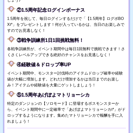
しょう♪
②1.5周年記念ログインボーナス
1.5周年を祝して、毎日ログインするだけで「【1.5周年】ログボBO
XⅠ*」をプレゼントします！何が入っているかは、当日のお楽しみで
すのでお見逃しなく！
③戦争訓練所1日1回挑戦無料！
各戦争訓練所が、イベント期間中は毎日1回無料で挑戦できます！さ
くさくレベルアップできる絶好のチャンスをお見逃しなく！
④経験値＆ドロップ率UP
イベント期間中、モンスター討伐時のアイテムドロップ確率や経験
値が大幅に増加します。どれだけ増加するかは当日までのお楽し
み！アイテムや経験値を大量にゲットしましょう！
⑤1.5周年あげぽよマトリョーシカ
特定のダンジョンの【ソロモード】に登場するボスモンスターか
ら、イベント期間中に一定確率で「あげぽよマトリョーシカⅠ*」がド
ロップするようになります。集めたマトリョーシカで報酬を手に入
れましょう！