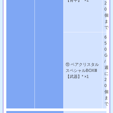
2
0
個
ま
で
6
5
0
G
/
⑪ ベアクリスタル
週
スペシャルBOXⅢ
に
【武器】* ×1
2
0
個
ま
で