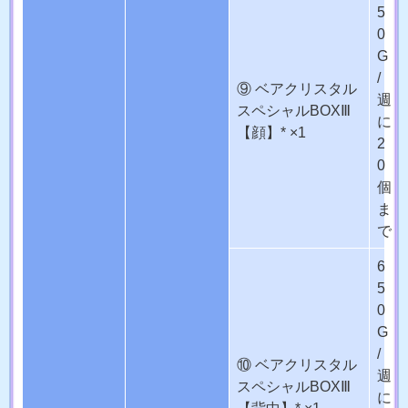
5
0
G
/
⑨ ベアクリスタル
週
スペシャルBOXⅢ
に
【顔】* ×1
2
0
個
ま
で
6
5
0
G
/
⑩ ベアクリスタル
週
スペシャルBOXⅢ
に
【背中】* ×1