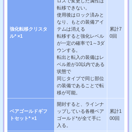
ロスで変更した属性は
転移できない。
使用後はロック済みと
なり、もとの装備アイ
強化転移クリスタ
テムは消える
累計7
ル* ×1
転移すると強化レベル
0回
が一定の確率で1～3ダ
ウンする。
転出と転入の装備はレ
ベル差が10以内である
状態で
同じタイプで同じ部位
の装備であることで転
移が可能。
開封すると、ラインナ
ベアゴールドギフ
ップしている各種ベア
累計1
トセット* ×1
ゴールド*が全て手に
00回
入る。