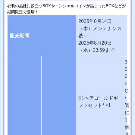
衣装の晶錬に役立つBOXやエンジェルコインが詰まったBOXなどが
期間限定で登場！
2025年8月14日
（木）メンテナンス
販売期間
後～
2025年8月20日
（水）23:59まで
3
0
0
0
G
① ベアゴールドギ
/
フトセット* ×1
週
に
1
個
ま