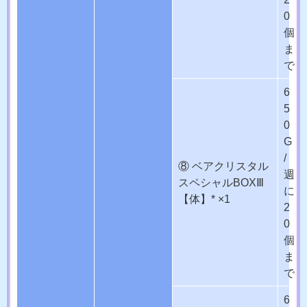
0
個
ま
で
6
5
0
G
/
⑧ ベアクリスタル
週
スペシャルBOXⅢ
に
【体】* ×1
2
0
個
ま
で
6