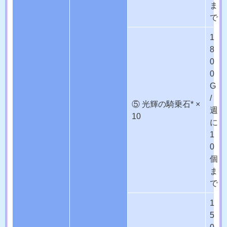
ま
で
1
8
0
0
G
/
⑤ 光輝の騎乗石* ×
週
10
に
1
0
個
ま
で
1
5
0