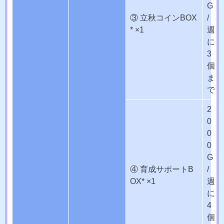
G
③ 立秋コインBOX
/
* ×1
週
に
3
個
ま
で
2
0
0
0
G
④ 育成サポートB
/
OX* ×1
週
に
4
個