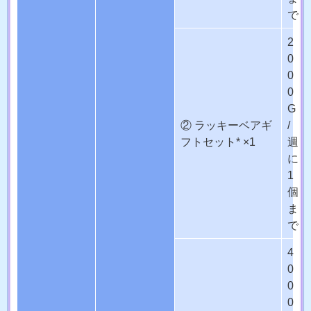
で
2
0
0
0
G
② ラッキーベアギ
/
フトセット* ×1
週
に
1
個
ま
で
4
0
0
0