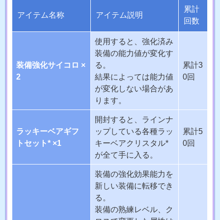
累計
アイテム名称
アイテム説明
回数
使用すると、強化済み
装備の能力値が変化す
装備強化サイコロ ×
る。
累計3
2
結果によっては能力値
0回
が変化しない場合があ
ります。
開封すると、ラインナ
ラッキーベアギフ
ップしている各種ラッ
累計5
トセット* ×1
キーベアクリスタル*
0回
が全て手に入る。
装備の強化効果能力を
新しい装備に転移でき
る。
装備の熟練レベル、ク