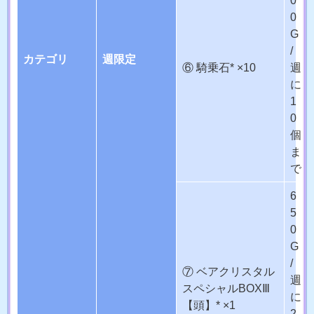
0
G
/
カテゴリ
週限定
⑥ 騎乗石* ×10
週
に
1
0
個
ま
で
6
5
0
G
/
⑦ ベアクリスタル
週
スペシャルBOXⅢ
に
【頭】* ×1
2