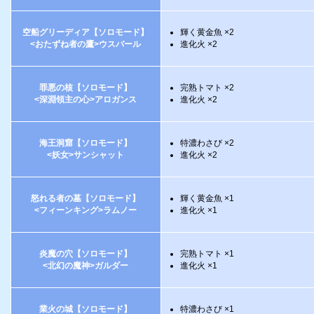
空船グリーディア【ソロモード】
輝く黄金魚 ×2
<おたずね者の鷹>ウスバール
進化火 ×2
罪悪の核【ソロモード】
完熟トマト ×2
<深淵領主の心>アロガンス
進化火 ×2
海王洞窟【ソロモード】
特濃わさび ×2
<妖女>サンシャット
進化火 ×2
怒れる者の墓【ソロモード】
輝く黄金魚 ×1
<フィーンキング>ラムノー
進化火 ×1
炎魔の穴【ソロモード】
完熟トマト ×1
<北幻の魔神>ガルダー
進化火 ×1
業火の城【ソロモード】
特濃わさび ×1