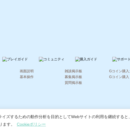
画面説明
雑談掲示板
Gコイン購入
基本操作
募集掲示板
Gコイン購入
質問掲示板
会社概要
|
会員利用規約
|
個人情報保護ポリシー
|
特定商取引法に基づく表
ライズするための動作分析を目的としてWebサイトの利用を継続すると
© 2020 -
2026 MoonRabbit Corporation.
なります。
Cookieポリシー
© 2020 -
2026 X-LEGEND Entertainment Corp. All Rights Reserved.