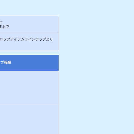
後～
前まで
ロップアイテムラインナップより
ップ報酬