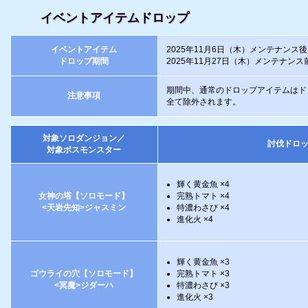
イベントアイテムドロップ
イベントアイテム
2025年11月6日（木）メンテナンス
ドロップ期間
2025年11月27日（木）メンテナンス
期間中、通常のドロップアイテムはド
注意事項
全て除外されます。
対象ソロダンジョン／
討伐ドロ
対象ボスモンスター
輝く黄金魚 ×4
女神の塔【ソロモード】
完熟トマト ×4
<天岩先知>ジャスミン
特濃わさび ×4
進化火 ×4
輝く黄金魚 ×3
ゴウライの穴【ソロモード】
完熟トマト ×3
<冥魔>ジダーハ
特濃わさび ×3
進化火 ×3