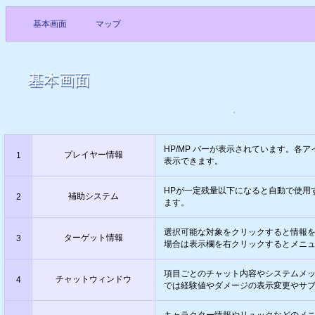
基本画面
マップ
基本画面
HP/MP バーが表示されています。各
プレイヤー情報
1
表示できます。
HPが一定残量以下になると自動で使用
補助システム
2
ます。
選択可能な対象をクリックすると情報
ターゲット情報
3
場合は表示欄を右クリックするとメニ
項目ごとのチャット内容やシステムメ
チャットウィンドウ
4
では経験値やダメージの表示変更やサ