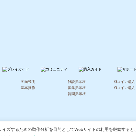
画面説明
雑談掲示板
Gコイン購入
基本操作
募集掲示板
Gコイン購入
質問掲示板
会社概要
|
会員利用規約
|
個人情報保護ポリシー
|
特定商取引法に基づく表
ライズするための動作分析を目的としてWebサイトの利用を継続すると
© 2020 -
2026 MoonRabbit Corporation.