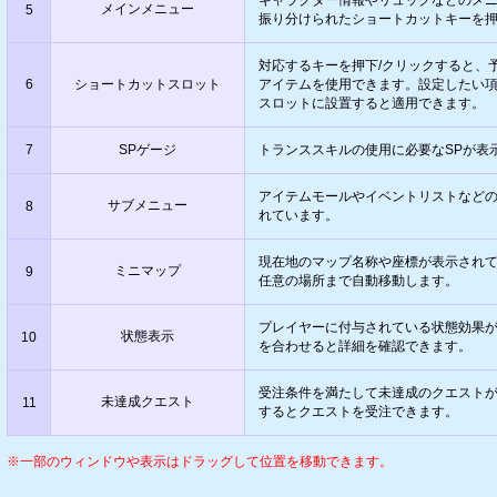
キャラクター情報やリュックなどのメ
メインメニュー
5
振り分けられたショートカットキーを
対応するキーを押下/クリックすると、
6
ショートカットスロット
アイテムを使用できます。設定したい
スロットに設置すると適用できます。
7
SPゲージ
トランススキルの使用に必要なSPが表
アイテムモールやイベントリストなど
サブメニュー
8
れています。
現在地のマップ名称や座標が表示され
ミニマップ
9
任意の場所まで自動移動します。
プレイヤーに付与されている状態効果
状態表示
10
を合わせると詳細を確認できます。
受注条件を満たして未達成のクエスト
未達成クエスト
11
するとクエストを受注できます。
※一部のウィンドウや表示はドラッグして位置を移動できます。