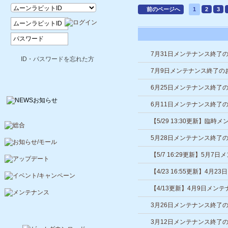
前のページへ
1
2
3
7月31日メンテナンス終了
ID・パスワードを忘れた方
7月9日メンテナンス終了の
6月25日メンテナンス終了
6月11日メンテナンス終了
【5/29 13:30更新】臨
5月28日メンテナンス終了
【5/7 16:29更新】5月
【4/23 16:55更新】4
【4/13更新】4月9日メン
3月26日メンテナンス終了
3月12日メンテナンス終了