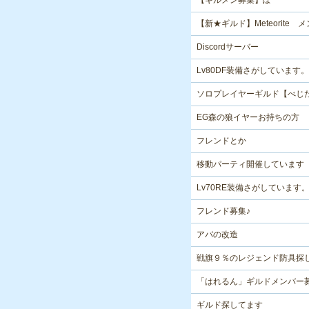
【ギルメン募集】ぽ
【新★ギルド】Meteorite
Discordサーバー
Lv80DF装備さがしています。
ソロプレイヤーギルド【べじ
EG森の狼イヤーお持ちの方
フレンドとか
移動パーティ開催しています
Lv70RE装備さがしています
フレンド募集♪
アバの改造
戦旗９％のレジェンド防具探
「はれるん」ギルドメンバー
ギルド探してます