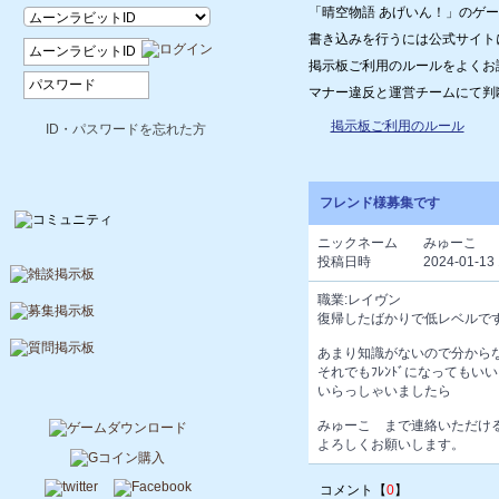
「晴空物語 あげいん！」のゲ
書き込みを行うには公式サイト
掲示板ご利用のルールをよくお
マナー違反と運営チームにて判
掲示板ご利用のルール
ID・パスワードを忘れた方
フレンド様募集です
ニックネーム
みゅーこ
投稿日時
2024-01-13 
職業:レイヴン
復帰したばかりで低レベルで
あまり知識がないので分から
それでもﾌﾚﾝﾄﾞになってもい
いらっしゃいましたら
みゅーこ まで連絡いただけ
よろしくお願いします。
コメント【
0
】