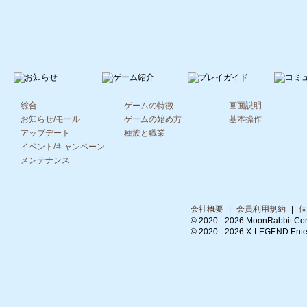
総合
ゲームの特徴
画面説明
お知らせ/モール
ゲームの始め方
基本操作
アップデート
種族と職業
イベント/キャンペーン
メンテナンス
会社概要
|
会員利用規約
|
個
© 2020 -
2026 MoonRabbit Cor
© 2020 -
2026 X-LEGEND Entert