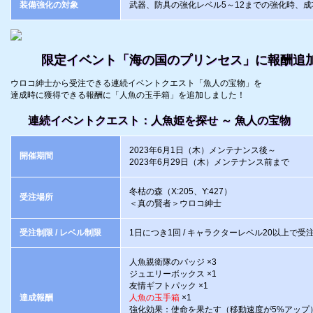
装備強化の対象
武器、防具の強化レベル5～12までの強化時、成
限定イベント「海の国のプリンセス」に報酬追
ウロコ紳士から受注できる連続イベントクエスト「魚人の宝物」を
達成時に獲得できる報酬に「人魚の玉手箱」を追加しました！
連続イベントクエスト：人魚姫を探せ ～ 魚人の宝物
2023年6月1日（木）メンテナンス後～
開催期間
2023年6月29日（木）メンテナンス前まで
冬枯の森（X:205、Y:427）
受注場所
＜真の賢者＞ウロコ紳士
受注制限 / レベル制限
1日につき1回 / キャラクターレベル20以上で受
人魚親衛隊のバッジ ×3
ジュエリーボックス ×1
友情ギフトパック ×1
達成報酬
人魚の玉手箱
×1
強化効果：使命を果たす（移動速度が5%アップ