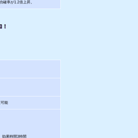
功確率が1.2倍上昇。
加！
注可能
）効果時間3時間