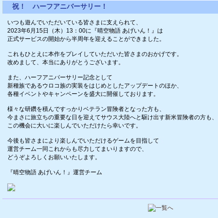
祝！ ハーフアニバーサリー！
いつも遊んでいただいている皆さまに支えられて、
2023年6月15日（木）13：00に『晴空物語 あげいん！』は
正式サービスの開始から半周年を迎えることができました。
これもひとえに本作をプレイしていただいた皆さまのおかげです。
改めまして、本当にありがとうございます。
また、ハーフアニバーサリー記念として
新種族であるウロコ族の実装をはじめとしたアップデートのほか、
各種イベントやキャンペーンを盛大に開催しております。
様々な研鑽を積んですっかりベテラン冒険者となった方も、
今まさに旅立ちの重要な日を迎えてサウス大陸へと駆け出す新米冒険者の方も、
この機会に大いに楽しんでいただけたら幸いです。
今後も皆さまにより楽しんでいただけるゲームを目指して
運営チーム一同これからも尽力してまいりますので、
どうぞよろしくお願いいたします。
『晴空物語 あげいん！』運営チーム