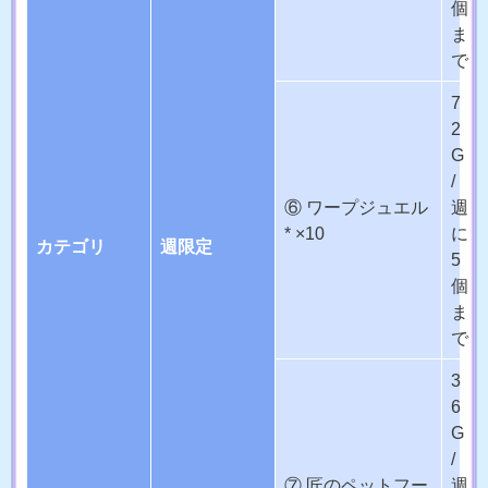
個
ま
で
7
2
G
/
⑥ ワープジュエル
週
* ×10
に
カテゴリ
週限定
5
個
ま
で
3
6
G
/
⑦ 匠のペットフー
週