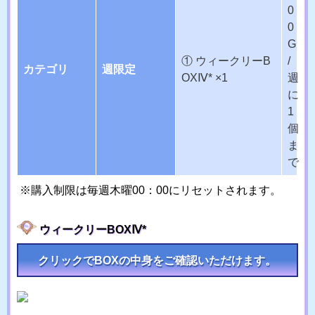
0
0
G
① ウィークリーB
/
カテゴリ
週限定
OXⅣ* ×1
週
に
1
個
ま
で
購入制限は毎週木曜00：00にリセットされます。
ウィークリーBOXⅣ*
クリックでBOXの中身をご確認いただけます。