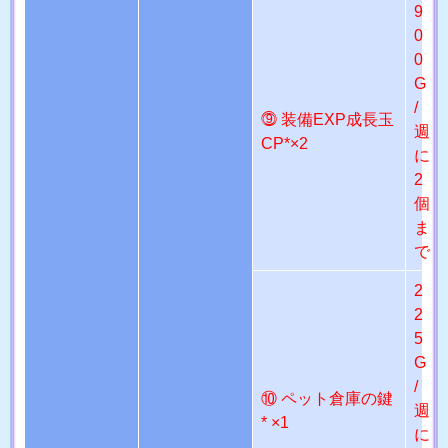
9
0
0
G
/
⓽ 装備EXP成長玉
週
CP*×2
に
2
個
ま
で
2
2
5
G
/
⑩ ペット倉庫の鍵
週
* ×1
に