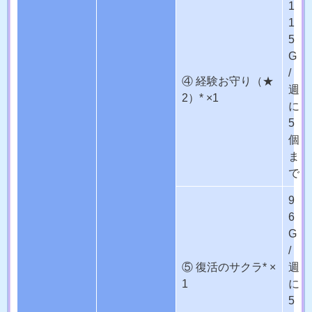
1
1
5
G
/
④ 経験お守り（★
週
2）* ×1
に
5
個
ま
で
9
6
G
/
⑤ 復活のサクラ* ×
週
1
に
5