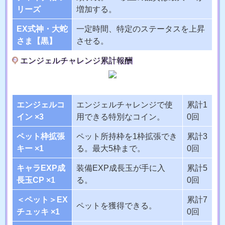
リーズ
増加する。
EX式神・大蛇
一定時間、特定のステータスを上昇
さま【黒】
させる。
エンジェルチャレンジ累計報酬
エンジェルコ
エンジェルチャレンジで使
累計1
イン ×3
用できる特別なコイン。
0回
ペット枠拡張
ペット所持枠を1枠拡張でき
累計3
キー ×1
る。最大5枠まで。
0回
キャラEXP成
装備EXP成長玉が手に入
累計5
長玉CP ×1
る。
0回
＜ペット＞EX
累計7
ペットを獲得できる。
チュッキ ×1
0回