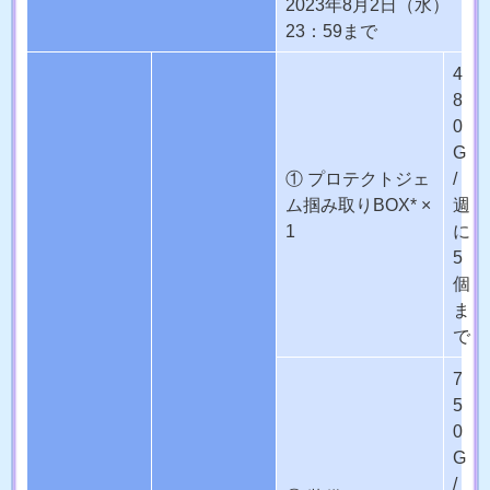
2023年8月2日（水）
23：59まで
4
8
0
G
① プロテクトジェ
/
ム掴み取りBOX* ×
週
1
に
5
個
ま
で
7
5
0
G
/