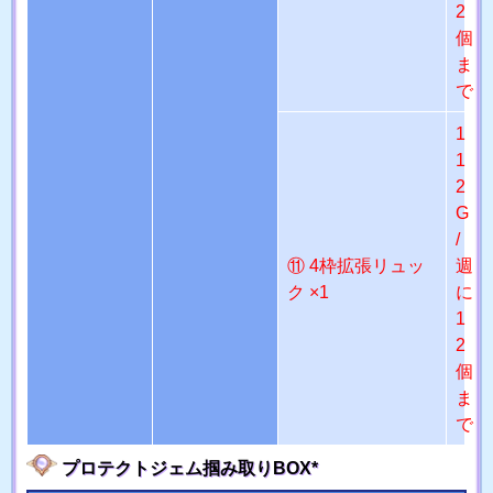
2
個
ま
で
1
1
2
G
/
⑪ 4枠拡張リュッ
週
ク ×1
に
1
2
個
ま
で
プロテクトジェム掴み取りBOX*