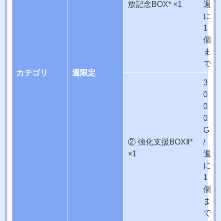
放記念BOX* ×1
週
に
1
個
ま
で
カテゴリ
週限定
3
0
0
0
G
② 強化支援BOXⅡ*
/
×1
週
に
1
個
ま
で