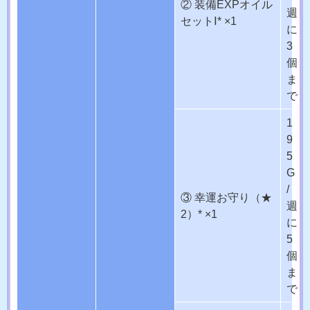
② 装備EXPオイル
週
セットⅠ* ×1
に
3
個
ま
で
1
9
5
G
/
③ 幸運お守り（★
週
2）* ×1
に
5
個
ま
で