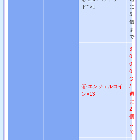
ド* ×1
に
5
個
ま
で
3
0
0
0
G
⑧ エンジェルコイ
/
ン×13
週
に
2
個
ま
で