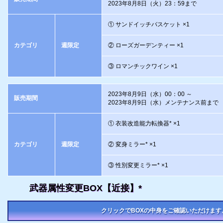
2023年8月8日（火）23：59まで
① サンドイッチバスケット ×1
カテゴリ
週限定
② ローズガーデンティー ×1
③ ロマンチックワイン ×1
2023年8月9日（水）00：00 ～
販売期間
2023年8月9日（水）メンテナンス前まで
① 衣装改造能力転換器* ×1
カテゴリ
週限定
② 変身ミラー* ×1
③ 性別変更ミラー* ×1
武器属性変更BOX【近接】*
クリックでBOXの中身をご確認いただけます