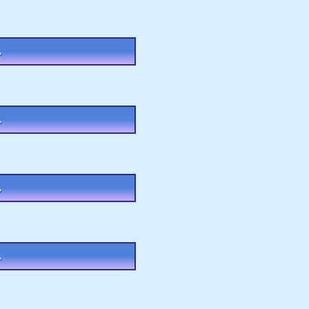
。
。
。
。