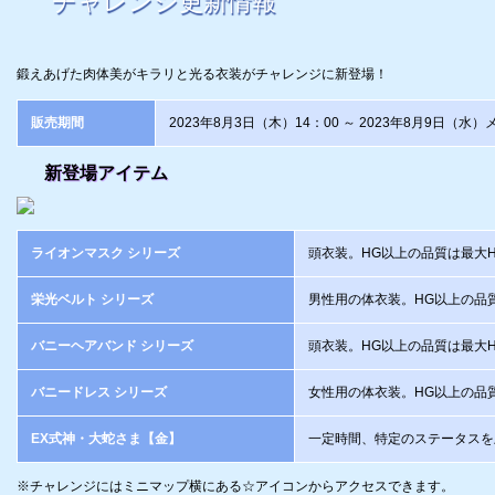
チャレンジ更新情報
鍛えあげた肉体美がキラリと光る衣装がチャレンジに新登場！
販売期間
2023年8月3日（木）14：00 ～ 2023年8月9日（
新登場アイテム
ライオンマスク シリーズ
頭衣装。HG以上の品質は最大
栄光ベルト シリーズ
男性用の体衣装。HG以上の品
バニーヘアバンド シリーズ
頭衣装。HG以上の品質は最大
バニードレス シリーズ
女性用の体衣装。HG以上の品
EX式神・大蛇さま【金】
一定時間、特定のステータスを
チャレンジにはミニマップ横にある☆アイコンからアクセスできます。