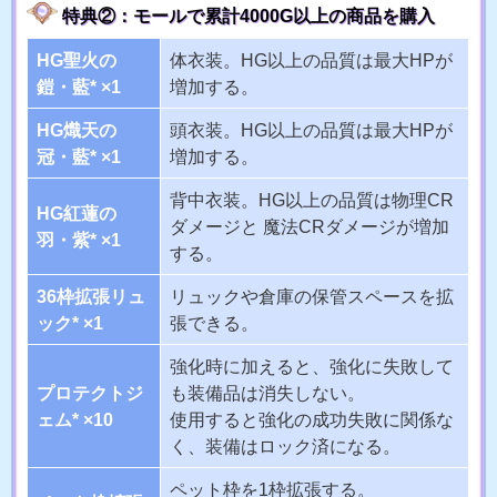
特典②：モールで累計4000G以上の商品を購入
HG聖火の
体衣装。HG以上の品質は最大HPが
鎧・藍* ×1
増加する。
HG熾天の
頭衣装。HG以上の品質は最大HPが
冠・藍* ×1
増加する。
背中衣装。HG以上の品質は物理CR
HG紅蓮の
ダメージと 魔法CRダメージが増加
羽・紫* ×1
する。
36枠拡張リュ
リュックや倉庫の保管スペースを拡
ック* ×1
張できる。
強化時に加えると、強化に失敗して
プロテクトジ
も装備品は消失しない。
ェム* ×10
使用すると強化の成功失敗に関係な
く、装備はロック済になる。
ペット枠を1枠拡張する。