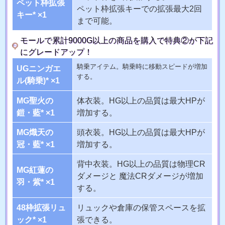
ペット枠拡張
ペット枠拡張キーでの拡張最大2回
キー* ×1
まで可能。
モールで累計9000G以上の商品を購入で特典②が下記
にグレードアップ！
騎乗アイテム。騎乗時に移動スピードが増加
UGニンガエ
する。
ル(騎乗)* ×1
MG聖火の
体衣装。HG以上の品質は最大HPが
鎧・藍* ×1
増加する。
MG熾天の
頭衣装。HG以上の品質は最大HPが
冠・藍* ×1
増加する。
背中衣装。HG以上の品質は物理CR
MG紅蓮の
ダメージと 魔法CRダメージが増加
羽・紫* ×1
する。
48枠拡張リュ
リュックや倉庫の保管スペースを拡
ック* ×1
張できる。