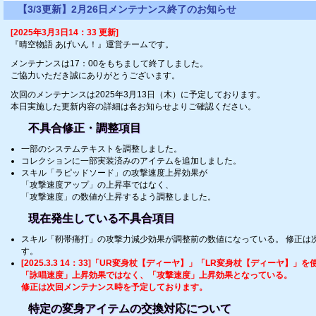
【3/3更新】2月26日メンテナンス終了のお知らせ
[2025年3月3日14：33 更新]
『晴空物語 あげいん！』運営チームです。
メンテナンスは17：00をもちまして終了しました。
ご協力いただき誠にありがとうございます。
次回のメンテナンスは2025年3月13日（木）に予定しております。
本日実施した更新内容の詳細は各お知らせよりご確認ください。
不具合修正・調整項目
一部のシステムテキストを調整しました。
コレクションに一部実装済みのアイテムを追加しました。
スキル「ラピッドソード」の攻撃速度上昇効果が
「攻撃速度アップ」の上昇率ではなく、
「攻撃速度」の数値が上昇するよう調整しました。
現在発生している不具合項目
スキル「靭帯痛打」の攻撃力減少効果が調整前の数値になっている。 修正は
す。
[2025.3.3 14：33]「UR変身杖【ディーヤ】」「LR変身杖【ディーヤ】」
「詠唱速度」上昇効果ではなく、「攻撃速度」上昇効果となっている。
修正は次回メンテナンス時を予定しております。
特定の変身アイテムの交換対応について