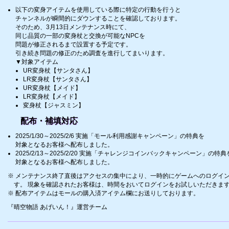
以下の変身アイテムを使用している際に特定の行動を行うと
チャンネルが瞬間的にダウンすることを確認しております。
そのため、3月13日メンテナンス時にて、
同じ品質の一部の変身杖と交換が可能なNPCを
問題が修正されるまで設置する予定です。
引き続き問題の修正のため調査を進行してまいります。
▼対象アイテム
UR変身杖【サンタさん】
LR変身杖【サンタさん】
UR変身杖【メイド】
LR変身杖【メイド】
変身杖【ジャスミン】
配布・補填対応
2025/1/30～2025/2/6 実施「モール利用感謝キャンペーン」の特典を
対象となるお客様へ配布しました。
2025/2/13～2025/2/20 実施「チャレンジコインバックキャンペーン」の特典
対象となるお客様へ配布しました。
メンテナンス終了直後はアクセスの集中により、一時的にゲームへのログイ
す。 現象を確認されたお客様は、時間をおいてログインをお試しいただきま
配布アイテムはモールの購入済アイテム欄にお送りしております。
『晴空物語 あげいん！』運営チーム