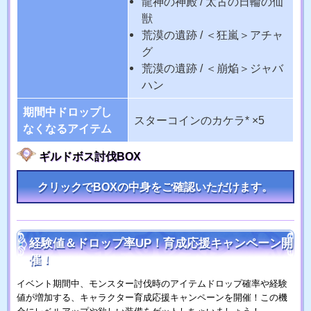
龍神の神殿 / 太古の日輪の仙
獣
荒漠の遺跡 / ＜狂嵐＞アチャ
グ
荒漠の遺跡 / ＜崩焔＞ジャバ
ハン
期間中ドロップし
スターコインのカケラ* ×5
なくなるアイテム
ギルドボス討伐BOX
クリックでBOXの中身をご確認いただけます。
経験値＆ドロップ率UP！育成応援キャンペーン開
催！
イベント期間中、モンスター討伐時のアイテムドロップ確率や経験
値が増加する、キャラクター育成応援キャンペーンを開催！この機