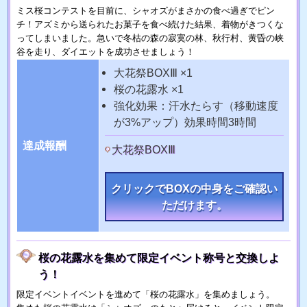
ミス桜コンテストを目前に、シャオズがまさかの食べ過ぎでピン
チ！アズミから送られたお菓子を食べ続けた結果、着物がきつくな
ってしまいました。急いで冬枯の森の寂寞の林、秋行村、黄昏の峡
谷を走り、ダイエットを成功させましょう！
大花祭BOXⅢ ×1
桜の花露水 ×1
強化効果：汗水たらす（移動速度
が3%アップ）効果時間3時間
達成報酬
大花祭BOXⅢ
クリックでBOXの中身をご確認い
ただけます。
桜の花露水を集めて限定イベント称号と交換しよ
う！
限定イベントイベントを進めて「桜の花露水」を集めましょう。