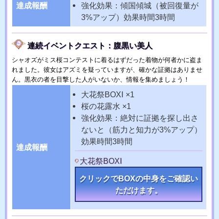
達成報酬
強化効果：傾国傾城（被回復量が
3%アップ）効果時間3時間
連続イベントクエスト：腹黒い美人
シャオズがミス桜コンテストに着るはずだった着物が何者かに盗ま
れました。彼女はアズミを疑っていますが、確かな証拠はありませ
ん。黒衣の者を目撃した人がいないか、情報を集めましょう！
大花祭BOXⅠ ×1
桜の花露水 ×1
強化効果：絶対に証拠を探し出さ
ないと（筋力と知力が3%アップ）
効果時間3時間
達成報酬
大花祭BOXⅠ
クリックでBOXの中身をご確認い
ただけます。