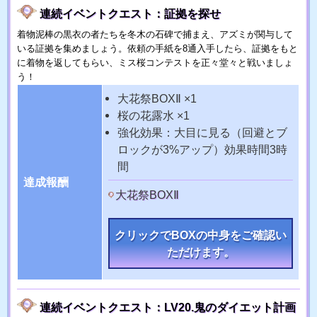
連続イベントクエスト：証拠を探せ
着物泥棒の黒衣の者たちを冬木の石碑で捕まえ、アズミが関与して
いる証拠を集めましょう。依頼の手紙を8通入手したら、証拠をもと
に着物を返してもらい、ミス桜コンテストを正々堂々と戦いましょ
う！
大花祭BOXⅡ ×1
桜の花露水 ×1
強化効果：大目に見る（回避とブ
ロックが3%アップ）効果時間3時
間
達成報酬
大花祭BOXⅡ
クリックでBOXの中身をご確認い
ただけます。
連続イベントクエスト：LV20.鬼のダイエット計画