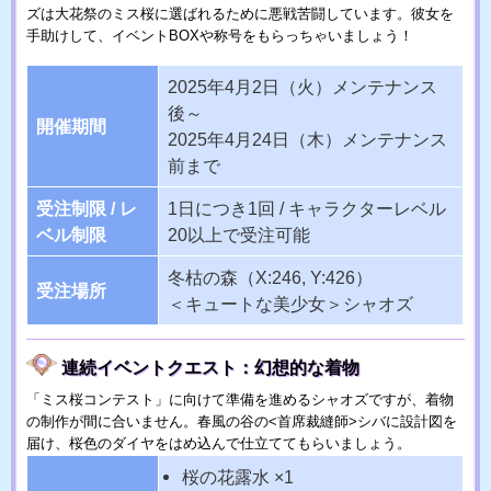
ズは大花祭のミス桜に選ばれるために悪戦苦闘しています。彼女を
手助けして、イベントBOXや称号をもらっちゃいましょう！
2025年4月2日（火）メンテナンス
後～
開催期間
2025年4月24日（木）メンテナンス
前まで
受注制限 / レ
1日につき1回 / キャラクターレベル
ベル制限
20以上で受注可能
冬枯の森（X:246, Y:426）
受注場所
＜キュートな美少女＞シャオズ
連続イベントクエスト：幻想的な着物
「ミス桜コンテスト」に向けて準備を進めるシャオズですが、着物
の制作が間に合いません。春風の谷の<首席裁縫師>シバに設計図を
届け、桜色のダイヤをはめ込んで仕立ててもらいましょう。
桜の花露水 ×1