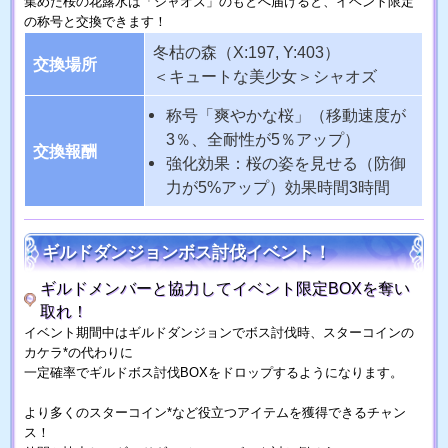
集めた桜の花露水は「シャオズ」のもとへ届けると、イベント限定
の称号と交換できます！
冬枯の森（X:197, Y:403）
交換場所
＜キュートな美少女＞シャオズ
称号「爽やかな桜」（移動速度が
3％、全耐性が5％アップ）
交換報酬
強化効果：桜の姿を見せる（防御
力が5%アップ）効果時間3時間
ギルドダンジョンボス討伐イベント！
ギルドメンバーと協力してイベント限定BOXを奪い
取れ！
イベント期間中はギルドダンジョンでボス討伐時、スターコインの
カケラ*の代わりに
一定確率でギルドボス討伐BOXをドロップするようになります。
より多くのスターコイン*など役立つアイテムを獲得できるチャン
ス！