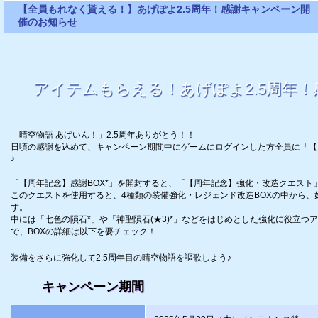
【全員もれなく貰える！】あげぽよ2.5周年！感謝キャンペーン開
催のお知らせ
アイテムもらえる！あげぽよ2.5周年
「晴空物語 あげいん！」2.5周年ありがとう！！
日頃の感謝を込めて、キャンペーン期間中にゲームにログインした方全員に「【周
♪
「【周年記念】感謝BOX*」を開封すると、「【周年記念】強化・改造クエスト
このクエストを使用すると、4種類の装備強化・レジェンド改造BOXの中から、好
す。
中には「七色の隕石*」や「神聖隕石(★3)*」などをはじめとした強化に役立つ
で、BOXの詳細は以下を要チェック！
装備をさらに強化して2.5周年目の晴空物語を謳歌しよう♪
キャンペーン期間