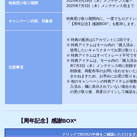
2025年5月29日（木）メンテナンス後～
特典受け取り期間
2025年7月3日（木）メンテナンス前まで
特典受け取り期間内に、一度でもログイン
キャンペーン内容、対象者
「【周年記念】感謝BOX*」を配布します
特典の配布は1アカウントに1回です。
特典アイテムはモール内の「購入済み」
使用したいキャラクターでお受け取りく
特典アイテムはすべてトレード不可です
特典アイテムは、モール内の「購入済み」
年7月3日（木）メンテナンス時に削除
注意事項
削除後、再配布等のお問い合わせをいた
きかねますため、お早めにお受け取りを
他のキャンペーンの特典アイテムが複数
入済み」欄に表示されていない場合があ
の受け取り後、再度ログインして確認を
【周年記念】感謝BOX*
クリックでBOXの中身をご確認いただけます