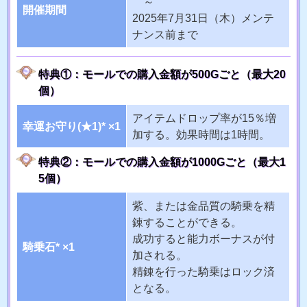
～
開催期間
2025年7月31日（木）メンテ
ナンス前まで
特典①：モールでの購入金額が500Gごと（最大20
個）
アイテムドロップ率が15％増
幸運お守り(★1)* ×1
加する。効果時間は1時間。
特典②：モールでの購入金額が1000Gごと（最大1
5個）
紫、または金品質の騎乗を精
錬することができる。
成功すると能力ボーナスが付
騎乗石* ×1
加される。
精錬を行った騎乗はロック済
となる。