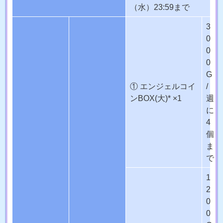
（水）23:59まで
3
0
0
0
G
① エンジェルコイ
/
ンBOX(大)* ×1
週
に
4
個
ま
で
1
2
0
0