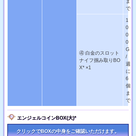
ま
で
1
0
0
0
G
④ 白金のスロット
/
ナイフ掴み取りBO
週
X* ×1
に
6
個
ま
で
エンジェルコインBOX(大)*
クリックでBOXの中身をご確認いただけます。