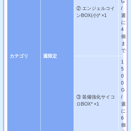
G
② エンジェルコイ
/
ンBOX(小)* ×1
週
に
4
個
ま
で
カテゴリ
週限定
1
5
0
0
G
③ 装備強化サイコ
/
ロBOX* ×1
週
に
6
個