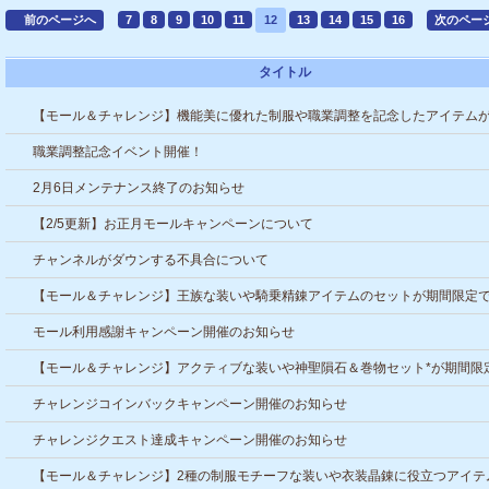
前のページへ
7
8
9
10
11
12
13
14
15
16
次のペー
タイトル
【モール＆チャレンジ】機能美に優れた制服や職業調整を記念したアイテム
間限定で登場！
職業調整記念イベント開催！
2月6日メンテナンス終了のお知らせ
【2/5更新】お正月モールキャンペーンについて
チャンネルがダウンする不具合について
【モール＆チャレンジ】王族な装いや騎乗精錬アイテムのセットが期間限定
場！
モール利用感謝キャンペーン開催のお知らせ
【モール＆チャレンジ】アクティブな装いや神聖隕石＆巻物セット*が期間限
登場！
チャレンジコインバックキャンペーン開催のお知らせ
チャレンジクエスト達成キャンペーン開催のお知らせ
【モール＆チャレンジ】2種の制服モチーフな装いや衣装晶錬に役立つアイテ