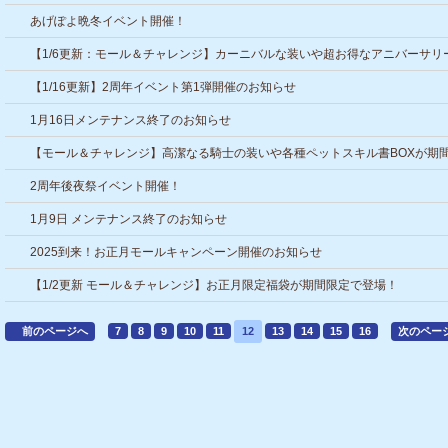
BOXが期間限定で登場！
あげぽよ晩冬イベント開催！
【1/6更新：モール＆チャレンジ】カーニバルな装いや超お得なアニバーサリ
BOXが期間限定で登場！
【1/16更新】2周年イベント第1弾開催のお知らせ
1月16日メンテナンス終了のお知らせ
【モール＆チャレンジ】高潔なる騎士の装いや各種ペットスキル書BOXが期
定で登場！
2周年後夜祭イベント開催！
1月9日 メンテナンス終了のお知らせ
2025到来！お正月モールキャンペーン開催のお知らせ
【1/2更新 モール＆チャレンジ】お正月限定福袋が期間限定で登場！
前のページへ
7
8
9
10
11
12
13
14
15
16
次のペー