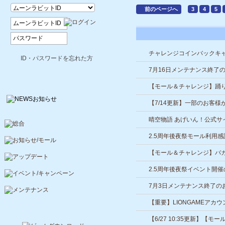
前のページへ
3
4
5
チャレンジコインバックキ
ID・パスワードを忘れた方
7月16日メンテナンス終了
【モール＆チャレンジ】踊り
【7/14更新】一部のお客
晴空物語 あげいん！公式サ
について
2.5周年後夜祭モール利用
【モール＆チャレンジ】バカ
で登場！
2.5周年後夜祭イベント開
7月3日メンテナンス終了の
【重要】LIONGAMEア
【6/27 10:35更新】