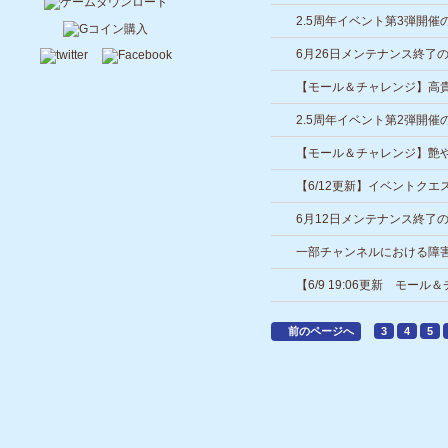
年記念アイテムが期間限定
2.5周年イベント第3弾開催
6月26日メンテナンス終了
【モール＆チャレンジ】高貴
期間限定で登場！
2.5周年イベント第2弾開催
【モール＆チャレンジ】艶や
間限定で登場！
【6/12更新】イベントクエ
ついて
6月12日メンテナンス終了
一部チャンネルにおける障
【6/9 19:06更新 モ
念アイテムが期間限定で登
前のページへ
3
4
5