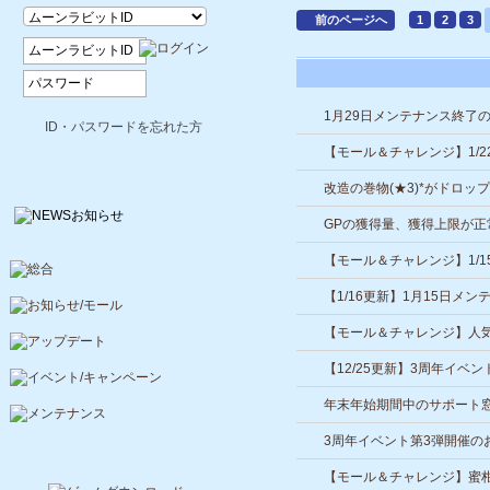
前のページへ
1
2
3
1月29日メンテナンス終了
ID・パスワードを忘れた方
【モール＆チャレンジ】1/
改造の巻物(★3)*がドロッ
GPの獲得量、獲得上限が
【モール＆チャレンジ】1/
【1/16更新】1月15日メ
【モール＆チャレンジ】人
引換券*などが登場！
【12/25更新】3周年イベ
年末年始期間中のサポート
3周年イベント第3弾開催の
【モール＆チャレンジ】蜜